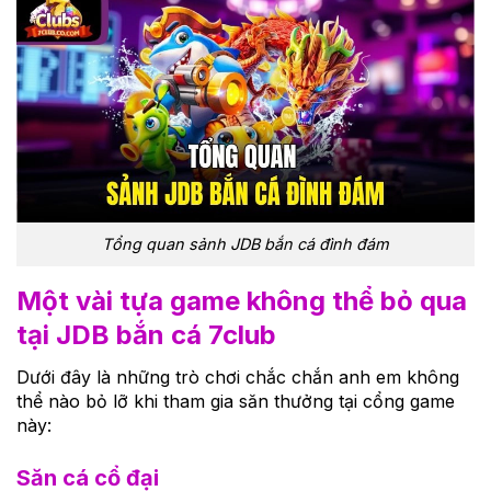
Tổng quan sảnh JDB bắn cá đình đám
Một vài tựa game không thể bỏ qua
tại JDB bắn cá 7club
Dưới đây là những trò chơi chắc chắn anh em không
thể nào bỏ lỡ khi tham gia săn thưởng tại cổng game
này:
Săn cá cổ đại