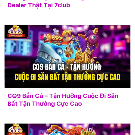
Dealer Thật Tại 7club
CQ9 Bắn Cá – Tận Hưởng Cuộc Đi Săn
Bất Tận Thưởng Cực Cao