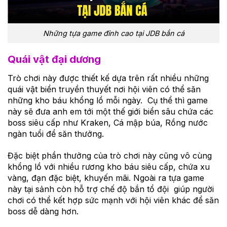
Những tựa game đỉnh cao tại JDB bắn cá
Quái vật đại dương
Trò chơi này được thiết kế dựa trên rất nhiều những
quái vật biển truyền thuyết nơi hội viên có thể săn
những kho báu khổng lồ mỗi ngày. Cụ thể thì game
này sẽ đưa anh em tới một thế giới biển sâu chứa các
boss siêu cấp như Kraken, Cá mập búa, Rồng nước
ngàn tuổi để săn thưởng.
Đặc biệt phần thưởng của trò chơi này cũng vô cùng
khổng lồ với nhiều rương kho báu siêu cấp, chứa xu
vàng, đạn đặc biệt, khuyến mãi. Ngoài ra tựa game
này tại sảnh còn hỗ trợ chế độ bắn tổ đội giúp người
chơi có thể kết hợp sức mạnh với hội viên khác để săn
boss dễ dàng hơn.