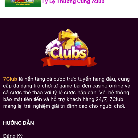
Tỷ Lệ Thưởng Cùng 7club
7Club
là nền tảng cá cược trực tuyến hàng đầu, cung
cấp đa dạng trò chơi từ game bài đến casino online và
cá cược thể thao với tỷ lệ cược hấp dẫn. Với hệ thống
bảo mật tiên tiến và hỗ trợ khách hàng 24/7, 7Club
mang lại trải nghiệm giải trí đỉnh cao cho người chơi.
HƯỚNG DẪN
Đăng Ký