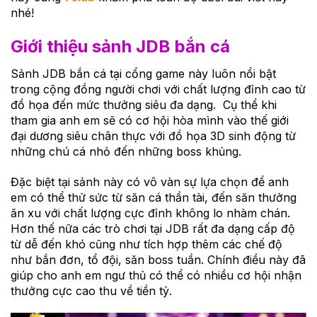
nhé!
Giới thiệu sảnh JDB bắn cá
Sảnh JDB bắn cá tại cổng game này luôn nổi bật
trong cộng đồng người chơi với chất lượng đỉnh cao từ
đồ họa đến mức thưởng siêu đa dạng. Cụ thể khi
tham gia anh em sẽ có cơ hội hòa mình vào thế giới
đại dương siêu chân thực với đồ họa 3D sinh động từ
những chú cá nhỏ đến những boss khủng.
Đặc biệt tại sảnh này có vô vàn sự lựa chọn để anh
em có thể thử sức từ săn cá thần tài, đến săn thưởng
ăn xu với chất lượng cực đỉnh không lo nhàm chán.
Hơn thế nữa các trò chơi tại JDB rất đa dạng cấp độ
từ dễ đến khó cũng như tích hợp thêm các chế độ
như bắn đơn, tổ đội, săn boss tuần. Chính điều này đã
giúp cho anh em ngư thủ có thể có nhiều cơ hội nhận
thưởng cực cao thu về tiền tỷ.