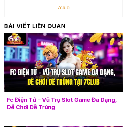
7club
BÀI VIẾT LIÊN QUAN
Fc Điện Tử – Vũ Trụ Slot Game Đa Dạng,
Dễ Chơi Dễ Trúng