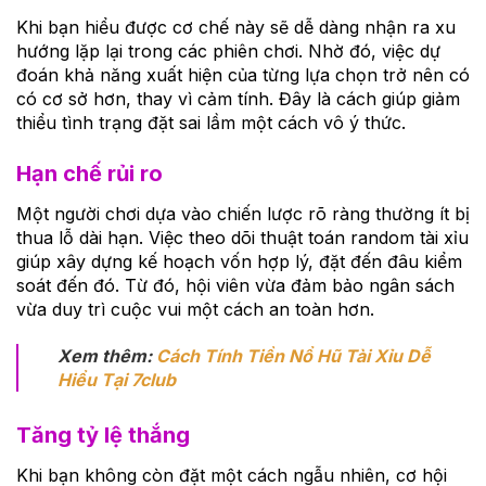
Khi bạn hiểu được cơ chế này sẽ dễ dàng nhận ra xu
hướng lặp lại trong các phiên chơi. Nhờ đó, việc dự
đoán khả năng xuất hiện của từng lựa chọn trở nên có
có cơ sở hơn, thay vì cảm tính. Đây là cách giúp giảm
thiểu tình trạng đặt sai lầm một cách vô ý thức.
Hạn chế rủi ro
Một người chơi dựa vào chiến lược rõ ràng thường ít bị
thua lỗ dài hạn. Việc theo dõi thuật toán random tài xỉu
giúp xây dựng kế hoạch vốn hợp lý, đặt đến đâu kiểm
soát đến đó. Từ đó, hội viên vừa đảm bảo ngân sách
vừa duy trì cuộc vui một cách an toàn hơn.
Xem thêm:
Cách Tính Tiền Nổ Hũ Tài Xỉu Dễ
Hiểu Tại 7club
Tăng tỷ lệ thắng
Khi bạn không còn đặt một cách ngẫu nhiên, cơ hội