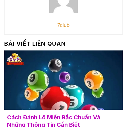
7club
BÀI VIẾT LIÊN QUAN
Cách Đánh Lô Miền Bắc Chuẩn Và
Những Thông Tin Cần Biết