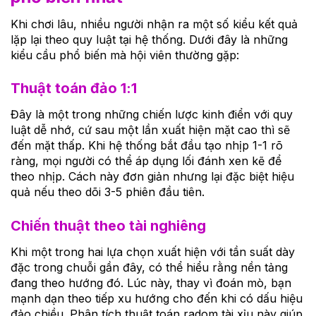
Khi chơi lâu, nhiều người nhận ra một số kiểu kết quả
lặp lại theo quy luật tại hệ thống. Dưới đây là những
kiểu cầu phổ biến mà hội viên thường gặp:
Thuật toán đảo 1:1
Đây là một trong những chiến lược kinh điển với quy
luật dễ nhớ, cứ sau một lần xuất hiện mặt cao thì sẽ
đến mặt thấp. Khi hệ thống bắt đầu tạo nhịp 1-1 rõ
ràng, mọi người có thể áp dụng lối đánh xen kẽ để
theo nhịp. Cách này đơn giản nhưng lại đặc biệt hiệu
quả nếu theo dõi 3-5 phiên đầu tiên.
Chiến thuật theo tài nghiêng
Khi một trong hai lựa chọn xuất hiện với tần suất dày
đặc trong chuỗi gần đây, có thể hiểu rằng nền tảng
đang theo hướng đó. Lúc này, thay vì đoán mò, bạn
mạnh dạn theo tiếp xu hướng cho đến khi có dấu hiệu
đảo chiều. Phân tích thuật toán radom tài xỉu này giúp