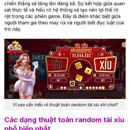
chiến thắng sẽ tăng lên đáng kể. Sự kết hợp giữa quan
sát thực tế và hiểu rõ hệ thống sẽ tạo nên lợi thế rõ
rệt trong các phiên game. Đây là điểm khác biệt giữa
người tham gia theo may rủi và người biết đọc luật của
trò này.
Vì sao cần hiểu rõ thuật toán random tài xỉu khi chơi?
Các dạng thuật toán random tài xỉu
phổ biến nhất