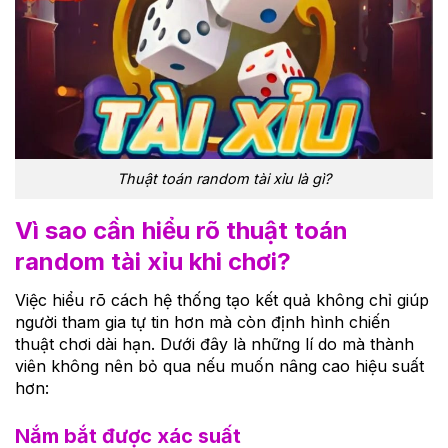
Thuật toán random tài xỉu là gì?
Vì sao cần hiểu rõ thuật toán
random tài xỉu khi chơi?
Việc hiểu rõ cách hệ thống tạo kết quả không chỉ giúp
người tham gia tự tin hơn mà còn định hình chiến
thuật chơi dài hạn. Dưới đây là những lí do mà thành
viên không nên bỏ qua nếu muốn nâng cao hiệu suất
hơn:
Nắm bắt được xác suất