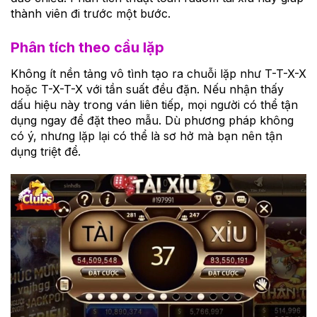
thành viên đi trước một bước.
Phân tích theo cầu lặp
Không ít nền tảng vô tình tạo ra chuỗi lặp như T-T-X-X
hoặc T-X-T-X với tần suất đều đặn. Nếu nhận thấy
dấu hiệu này trong ván liên tiếp, mọi người có thể tận
dụng ngay để đặt theo mẫu. Dù phương pháp không
có ý, nhưng lặp lại có thể là sơ hở mà bạn nên tận
dụng triệt để.