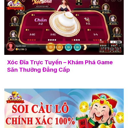
Xóc Đĩa Trực Tuyến – Khám Phá Game
Săn Thưởng Đẳng Cấp