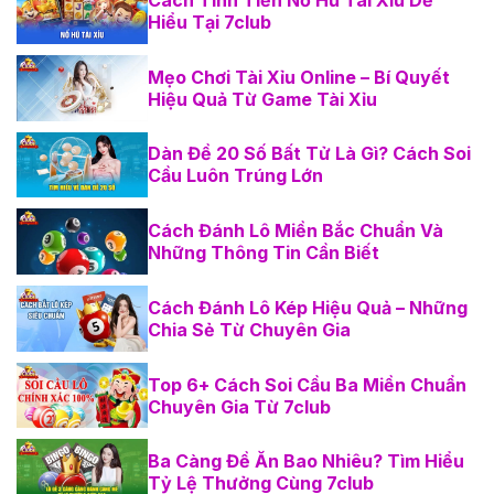
Cách Tính Tiền Nổ Hũ Tài Xỉu Dễ
Hiểu Tại 7club
Mẹo Chơi Tài Xỉu Online – Bí Quyết
Hiệu Quả Từ Game Tài Xỉu
Dàn Đề 20 Số Bất Tử Là Gì? Cách Soi
Cầu Luôn Trúng Lớn
Cách Đánh Lô Miền Bắc Chuẩn Và
Những Thông Tin Cần Biết
Cách Đánh Lô Kép Hiệu Quả – Những
Chia Sẻ Từ Chuyên Gia
Top 6+ Cách Soi Cầu Ba Miền Chuẩn
Chuyên Gia Từ 7club
Ba Càng Đề Ăn Bao Nhiêu? Tìm Hiểu
Tỷ Lệ Thưởng Cùng 7club