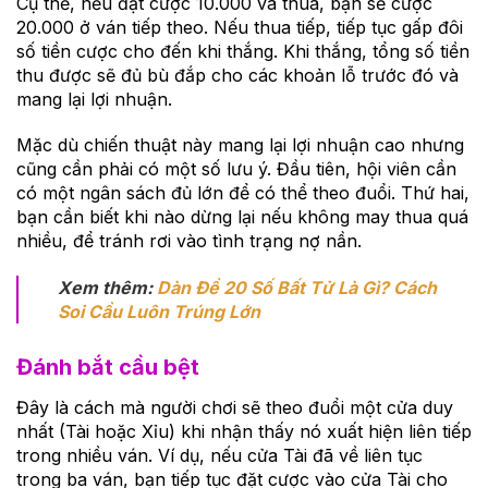
Cụ thể, nếu đặt cược 10.000 và thua, bạn sẽ cược
20.000 ở ván tiếp theo. Nếu thua tiếp, tiếp tục gấp đôi
số tiền cược cho đến khi thắng. Khi thắng, tổng số tiền
thu được sẽ đủ bù đắp cho các khoản lỗ trước đó và
mang lại lợi nhuận.
Mặc dù chiến thuật này mang lại lợi nhuận cao nhưng
cũng cần phải có một số lưu ý. Đầu tiên, hội viên cần
có một ngân sách đủ lớn để có thể theo đuổi. Thứ hai,
bạn cần biết khi nào dừng lại nếu không may thua quá
nhiều, để tránh rơi vào tình trạng nợ nần.
Xem thêm:
Dàn Đề 20 Số Bất Tử Là Gì? Cách
Soi Cầu Luôn Trúng Lớn
Đánh bắt cầu bệt
Đây là cách mà người chơi sẽ theo đuổi một cửa duy
nhất (Tài hoặc Xỉu) khi nhận thấy nó xuất hiện liên tiếp
trong nhiều ván. Ví dụ, nếu cửa Tài đã về liên tục
trong ba ván, bạn tiếp tục đặt cược vào cửa Tài cho