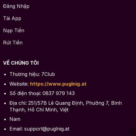
Đăng Nhập
Tải App
Nạp Tiền
Rút Tiền
VỀ CHÚNG TÔI
Thương hiệu: 7Club
Website:
https://www.puglnig.at
Số điện thoại: 0837 979 143
Địa chỉ: 251/57B Lê Quang Định, Phường 7, Bình
Thạnh, Hồ Chí Minh, Việt
Nam
Email:
support@puglnig.at