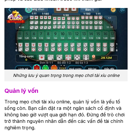
Những lưu ý quan trọng trong mẹo chơi tài xỉu online
Quản lý vốn
Trong mẹo chơi tài xỉu online, quản lý vốn là yếu tố
sống còn. Bạn cần đặt ra một ngân sách cố định và
không bao giờ vượt qua giới hạn đó. Đừng để trò chơi
trở thành nguyên nhân dẫn đến các vấn đề tài chính
nghiêm trọng.