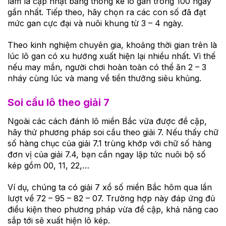
làm là cập nhật bảng thống kê lô gan trong 100 ngày
gần nhất. Tiếp theo, hãy chọn ra các con số đã đạt
mức gan cực đại và nuôi khung từ 3 – 4 ngày.
Theo kinh nghiệm chuyên gia, khoảng thời gian trên là
lúc lô gan có xu hướng xuất hiện lại nhiều nhất. Vì thế
nếu may mắn, người chơi hoàn toàn có thể ăn 2 – 3
nháy cùng lúc và mang về tiền thưởng siêu khủng.
Soi cầu lô theo giải 7
Ngoài các cách đánh lô miền Bắc vừa được đề cập,
hãy thử phương pháp soi cầu theo giải 7. Nếu thấy chữ
số hàng chục của giải 7.1 trùng khớp với chữ số hàng
đơn vị của giải 7.4, bạn cần ngay lập tức nuôi bộ số
kép gồm 00, 11, 22,…
Ví dụ, chúng ta có giải 7 xổ số miền Bắc hôm qua lần
lượt về 72 – 95 – 82 – 07. Trường hợp này đáp ứng đủ
điều kiện theo phương pháp vừa đề cập, khả năng cao
sắp tới sẽ xuất hiện lô kép.