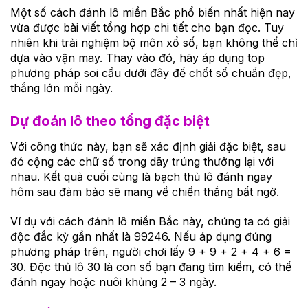
Một số cách đánh lô miền Bắc phổ biến nhất hiện nay
vừa được bài viết tổng hợp chi tiết cho bạn đọc. Tuy
nhiên khi trải nghiệm bộ môn xổ số, bạn không thể chỉ
dựa vào vận may. Thay vào đó, hãy áp dụng top
phương pháp soi cầu dưới đây để chốt số chuẩn đẹp,
thắng lớn mỗi ngày.
Dự đoán lô theo tổng đặc biệt
Với công thức này, bạn sẽ xác định giải đặc biệt, sau
đó cộng các chữ số trong dãy trúng thưởng lại với
nhau. Kết quả cuối cùng là bạch thủ lô đánh ngay
hôm sau đảm bảo sẽ mang về chiến thắng bất ngờ.
Ví dụ với cách đánh lô miền Bắc này, chúng ta có giải
độc đắc kỳ gần nhất là 99246. Nếu áp dụng đúng
phương pháp trên, người chơi lấy 9 + 9 + 2 + 4 + 6 =
30. Độc thủ lô 30 là con số bạn đang tìm kiếm, có thể
đánh ngay hoặc nuôi khủng 2 – 3 ngày.