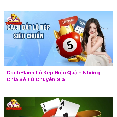
Cách Đánh Lô Kép Hiệu Quả – Những
Chia Sẻ Từ Chuyên Gia