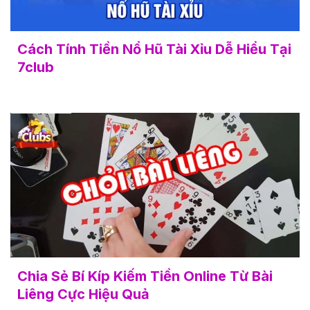
Cách Tính Tiền Nổ Hũ Tài Xỉu Dễ Hiểu Tại
7club
Chia Sẻ Bí Kíp Kiếm Tiền Online Từ Bài
Liêng Cực Hiệu Quả