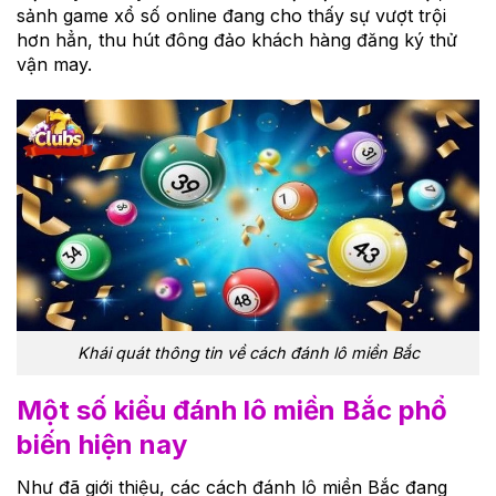
sảnh game xổ số online đang cho thấy sự vượt trội
hơn hẳn, thu hút đông đảo khách hàng đăng ký thử
vận may.
Khái quát thông tin về cách đánh lô miền Bắc
Một số kiểu đánh lô miền Bắc phổ
biến hiện nay
Như đã giới thiệu, các cách đánh lô miền Bắc đang