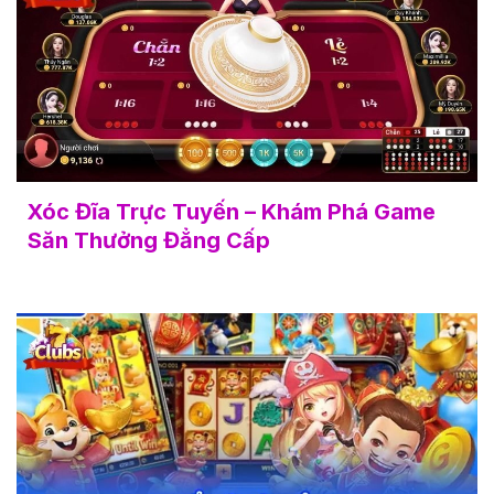
Xóc Đĩa Trực Tuyến – Khám Phá Game
Săn Thưởng Đẳng Cấp