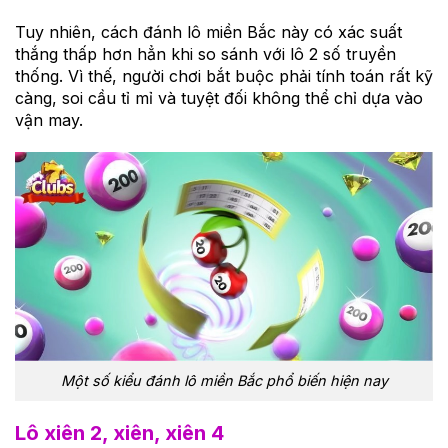
Tuy nhiên, cách đánh lô miền Bắc này có xác suất
thắng thấp hơn hẳn khi so sánh với lô 2 số truyền
thống. Vì thế, người chơi bắt buộc phải tính toán rất kỹ
càng, soi cầu tỉ mỉ và tuyệt đối không thể chỉ dựa vào
vận may.
Một số kiểu đánh lô miền Bắc phổ biến hiện nay
Lô xiên 2, xiên, xiên 4